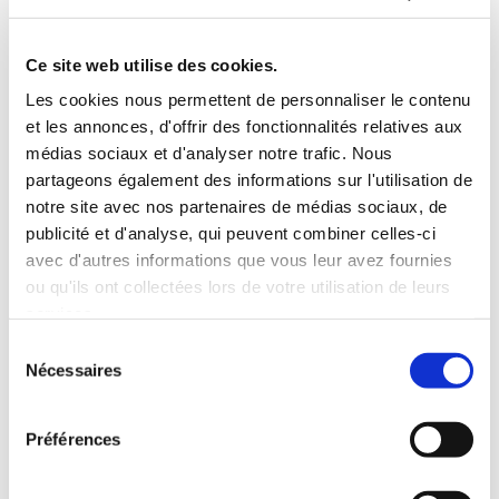
informations sur le trafic généré par le site. Nous
sommes ainsi en mesure de déterminer l'usage que
Ce site web utilise des cookies.
vous faites des informations mises à votre disposition
Les cookies nous permettent de personnaliser le contenu
sur ce site, ainsi que pour vérifier la pertinence de
et les annonces, d'offrir des fonctionnalités relatives aux
notre schéma de navigation avec ses informations.
médias sociaux et d'analyser notre trafic. Nous
Orange ne fait pas de corrélation entre les cookies et
partageons également des informations sur l'utilisation de
les informations personnelles que vous avez pu
notre site avec nos partenaires de médias sociaux, de
fournir, et ne vend pas ces informations à une tierce-
publicité et d'analyse, qui peuvent combiner celles-ci
avec d'autres informations que vous leur avez fournies
partie. Vous pouvez refuser les cookies, ou être
ou qu'ils ont collectées lors de votre utilisation de leurs
informé lorsqu'un site veut écrire un cookie en
services.
réglant les préférences de votre navigateur.
Sélection
Nécessaires
du
3/ Liens vers d’autres sites
consentement
Préférences
Ce site web contient des liens vers d'autres sites.
L'accès à un site lié à notre site se fait aux risques et